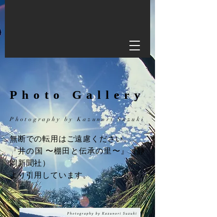
Photo Gallery
Photography by Kazunori Suzuki
無断での転用はご遠慮ください。
『井の国 〜棚田と伝承の里〜』（静
岡新聞社）
より引用しています。